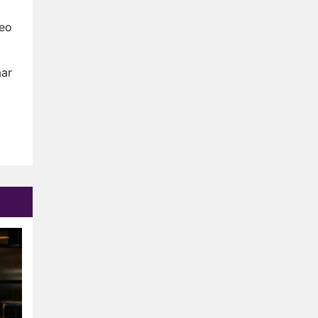
Op déze datum begint het
nieuwe seizoen van Vandaag
teo
Inside
Anouk biecht gevoelens voor
Diederik op in De
aar
Bondgenoten
NOS doet live verslag van
slotdag WorldPride
Amsterdam 2026
Anouk en Diederik botsen
keihard in De Bondgenoten