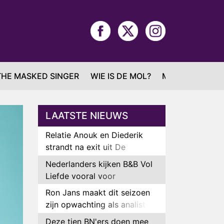
THE MASKED SINGER
WIE IS DE MOL?
MAFS
LAATSTE NIEUWS
Relatie Anouk en Diederik
strandt na exit uit De
Bondgenoten
Nederlanders kijken B&B Vol
Liefde vooral voor
ongemakkelijke momenten
Ron Jans maakt dit seizoen
zijn opwachting als analist
Deze tien BN'ers doen mee