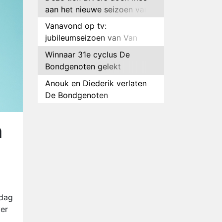
aan het nieuwe seizoen van
Bestemming X
Vanavond op tv:
jubileumseizoen van Van
Onschatbare Waarde gaat
Winnaar 31e cyclus De
van start
Bondgenoten gelekt
Anouk en Diederik verlaten
De Bondgenoten
AVROTROS komt met reboot
van Fort Alpha
n
Henny Huisman herkent B&B
Vol Liefde-deelnemer Fred
niet terug op televisie
Omroep Zwart volgt jonge
emigranten in nieuwe
realityserie Welkom Terug
Arnout Hauben en vrienden
ndag
doorkruisen de Pyreneeën in
ver
nieuwe tv-serie