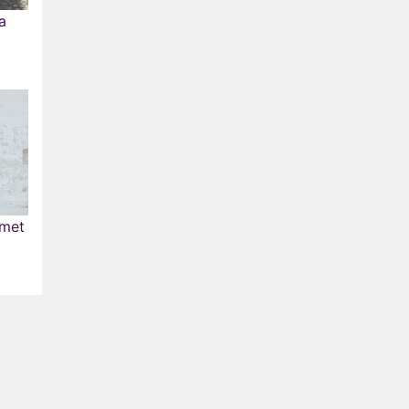
a
 met