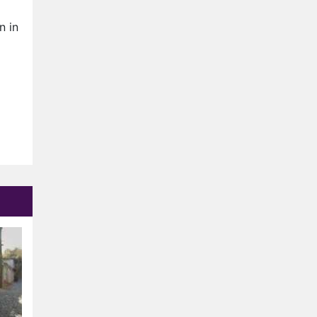
Ron Jans maakt dit seizoen
zijn opwachting als analist
n in
Deze tien BN'ers doen mee
aan het nieuwe seizoen van
Bestemming X
Vanavond op tv:
jubileumseizoen van Van
Onschatbare Waarde gaat
Winnaar 31e cyclus De
van start
Bondgenoten gelekt