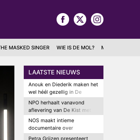
THE MASKED SINGER
WIE IS DE MOL?
MAFS
LAATSTE NIEUWS
Anouk en Diederik maken het
wel héél gezellig in De
Bondgenoten
NPO herhaalt vanavond
aflevering van De Kist met
Peter Faber
NOS maakt intieme
documentaire over
hockeyster Yibbi Jansen
Petra Grijzen presenteert