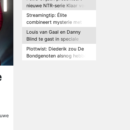
nieuwe NTR-serie Klaar voor
de oorlog
Streamingtip: Élite
combineert mysterie met
romantie
Louis van Gaal en Danny
Blind te gast in speciale
aflevering van Tussen de
Plottwist: Diederik zou De
Palen
Bondgenoten alsnog hebben
verlaten
RTL voegt negende B&B-
eigenaar toe aan nieuw
e
seizoen B&B Vol Liefde
HBO Max zendt voor het
eerst alle onderdelen van het
EK Atletiek uit
Relatie Anouk en Diederik
strandt na exit uit De
Bondgenoten
Nederlanders kijken B&B Vol
euwe
Liefde vooral voor
ongemakkelijke momenten