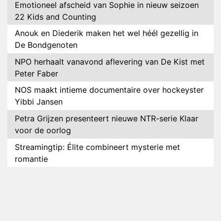
Emotioneel afscheid van Sophie in nieuw seizoen
22 Kids and Counting
Anouk en Diederik maken het wel héél gezellig in
De Bondgenoten
NPO herhaalt vanavond aflevering van De Kist met
Peter Faber
NOS maakt intieme documentaire over hockeyster
Yibbi Jansen
Petra Grijzen presenteert nieuwe NTR-serie Klaar
voor de oorlog
Streamingtip: Élite combineert mysterie met
romantie
Louis van Gaal en Danny Blind te gast in speciale
aflevering van Tussen de Palen
Plottwist: Diederik zou De Bondgenoten alsnog
hebben verlaten