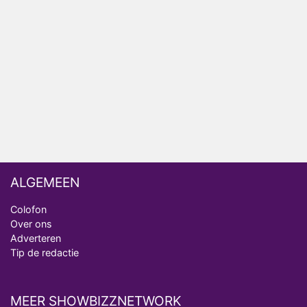
Henny Huisman herkent B&B Vol Liefde-deelnemer
Fred niet terug op televisie
Omroep Zwart volgt jonge emigranten in nieuwe
realityserie Welkom Terug
ALGEMEEN
Colofon
Over ons
Adverteren
Tip de redactie
MEER SHOWBIZZNETWORK