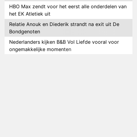
HBO Max zendt voor het eerst alle onderdelen van
het EK Atletiek uit
Relatie Anouk en Diederik strandt na exit uit De
Bondgenoten
Nederlanders kijken B&B Vol Liefde vooral voor
ongemakkelijke momenten
Ron Jans maakt dit seizoen zijn opwachting als
analist
Deze tien BN'ers doen mee aan het nieuwe seizoen
van Bestemming X
Vanavond op tv: jubileumseizoen van Van
Onschatbare Waarde gaat van start
Winnaar 31e cyclus De Bondgenoten gelekt
Anouk en Diederik verlaten De Bondgenoten
AVROTROS komt met reboot van Fort Alpha