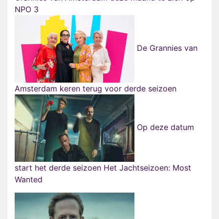
NPO 3
De Grannies van
Amsterdam keren terug voor derde seizoen
Op deze datum
start het derde seizoen Het Jachtseizoen: Most
Wanted