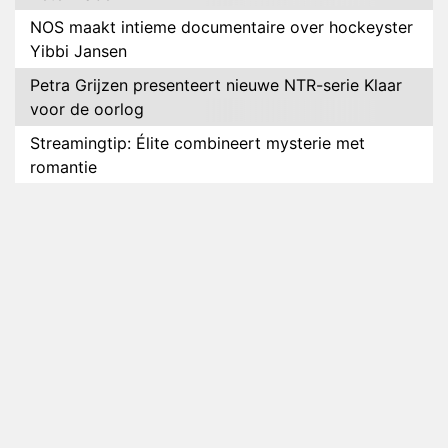
NOS maakt intieme documentaire over hockeyster
Yibbi Jansen
Petra Grijzen presenteert nieuwe NTR-serie Klaar
voor de oorlog
Streamingtip: Élite combineert mysterie met
romantie
Louis van Gaal en Danny Blind te gast in speciale
aflevering van Tussen de Palen
Plottwist: Diederik zou De Bondgenoten alsnog
hebben verlaten
RTL voegt negende B&B-eigenaar toe aan nieuw
seizoen B&B Vol Liefde
HBO Max zendt voor het eerst alle onderdelen van
het EK Atletiek uit
Relatie Anouk en Diederik strandt na exit uit De