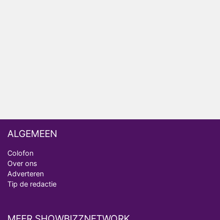
Bondgenoten
Nederlanders kijken B&B Vol Liefde vooral voor
ongemakkelijke momenten
Ron Jans maakt dit seizoen zijn opwachting als
analist
Deze tien BN'ers doen mee aan het nieuwe seizoen
van Bestemming X
ALGEMEEN
Colofon
Over ons
Adverteren
Tip de redactie
MEER SHOWBIZZNETWORK