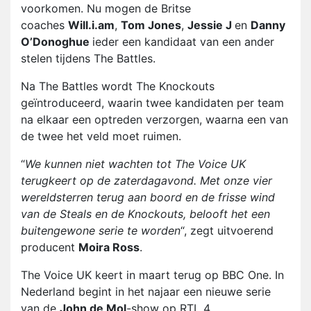
voorkomen. Nu mogen de Britse
coaches
Will.i.am
,
Tom Jones
,
Jessie J
en
Danny
O’Donoghue
ieder een kandidaat van een ander
stelen tijdens The Battles.
Na The Battles wordt The Knockouts
geïntroduceerd, waarin twee kandidaten per team
na elkaar een optreden verzorgen, waarna een van
de twee het veld moet ruimen.
“
We kunnen niet wachten tot The Voice UK
terugkeert op de zaterdagavond. Met onze vier
wereldsterren terug aan boord en de frisse wind
van de Steals en de Knockouts, belooft het een
buitengewone serie te worden
“, zegt uitvoerend
producent
Moira Ross
.
The Voice UK keert in maart terug op BBC One. In
Nederland begint in het najaar een nieuwe serie
van de
John de Mol
-show op RTL 4.