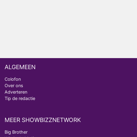
van Bestemming X
Vanavond op tv: jubileumseizoen van Van
Onschatbare Waarde gaat van start
Winnaar 31e cyclus De Bondgenoten gelekt
ALGEMEEN
Colofon
Over ons
Adverteren
Tip de redactie
MEER SHOWBIZZNETWORK
Big Brother