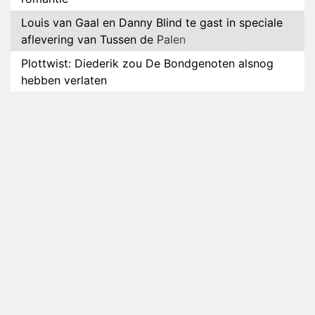
Louis van Gaal en Danny Blind te gast in speciale
aflevering van Tussen de Palen
Plottwist: Diederik zou De Bondgenoten alsnog
hebben verlaten
RTL voegt negende B&B-eigenaar toe aan nieuw
seizoen B&B Vol Liefde
HBO Max zendt voor het eerst alle onderdelen van
het EK Atletiek uit
Relatie Anouk en Diederik strandt na exit uit De
Bondgenoten
Nederlanders kijken B&B Vol Liefde vooral voor
ongemakkelijke momenten
Ron Jans maakt dit seizoen zijn opwachting als
analist
Deze tien BN'ers doen mee aan het nieuwe seizoen