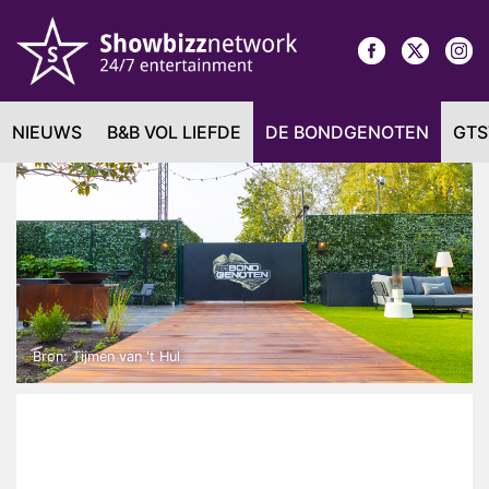
NIEUWS
B&B VOL LIEFDE
DE BONDGENOTEN
GTS
Bron: Tijmen van 't Hul