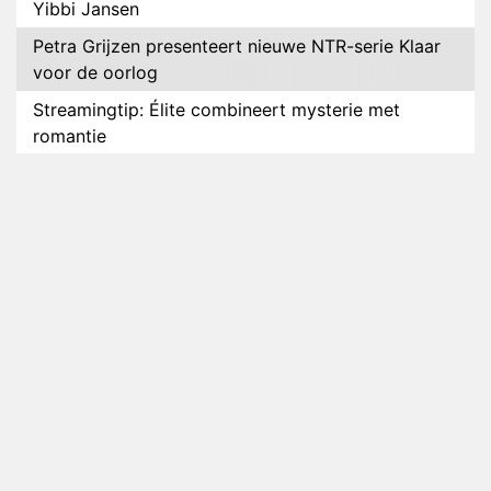
Yibbi Jansen
Petra Grijzen presenteert nieuwe NTR-serie Klaar
voor de oorlog
Streamingtip: Élite combineert mysterie met
romantie
Louis van Gaal en Danny Blind te gast in speciale
aflevering van Tussen de Palen
Plottwist: Diederik zou De Bondgenoten alsnog
hebben verlaten
RTL voegt negende B&B-eigenaar toe aan nieuw
seizoen B&B Vol Liefde
HBO Max zendt voor het eerst alle onderdelen van
het EK Atletiek uit
Relatie Anouk en Diederik strandt na exit uit De
Bondgenoten
Nederlanders kijken B&B Vol Liefde vooral voor