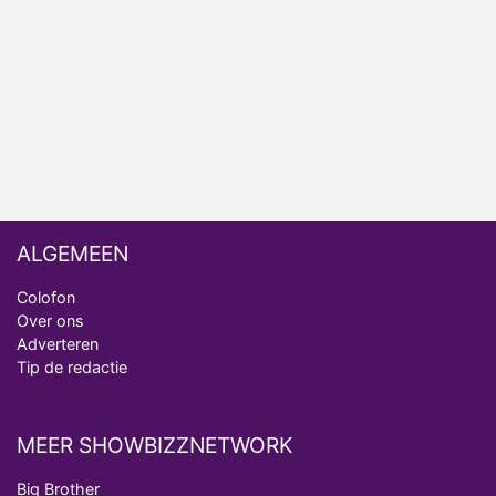
ongemakkelijke momenten
Ron Jans maakt dit seizoen zijn opwachting als
analist
Deze tien BN'ers doen mee aan het nieuwe seizoen
van Bestemming X
ALGEMEEN
Colofon
Over ons
Adverteren
Tip de redactie
MEER SHOWBIZZNETWORK
Big Brother