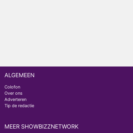
NOS doet live verslag van slotdag WorldPride
Amsterdam 2026
Anouk en Diederik botsen keihard in De
Bondgenoten
ALGEMEEN
Colofon
Over ons
Adverteren
Tip de redactie
MEER SHOWBIZZNETWORK