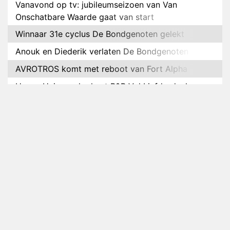
Vanavond op tv: jubileumseizoen van Van
Onschatbare Waarde gaat van start
Winnaar 31e cyclus De Bondgenoten gelekt
Anouk en Diederik verlaten De Bondgenoten
AVROTROS komt met reboot van Fort Alpha
Henny Huisman herkent B&B Vol Liefde-deelnemer
Fred niet terug op televisie
Omroep Zwart volgt jonge emigranten in nieuwe
realityserie Welkom Terug
Arnout Hauben en vrienden doorkruisen de
Pyreneeën in nieuwe tv-serie
Op déze datum begint het nieuwe seizoen van
Vandaag Inside
Anouk biecht gevoelens voor Diederik op in De
Bondgenoten