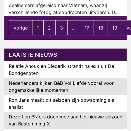
deelnemers afgereisd naar Vietnam, waar zij
verschillende fotografieopdrachten uitvoeren. D...
Vorige
1
2
3
...
17
18
19
V
LAATSTE NIEUWS
Relatie Anouk en Diederik strandt na exit uit De
Bondgenoten
Nederlanders kijken B&B Vol Liefde vooral voor
ongemakkelijke momenten
Ron Jans maakt dit seizoen zijn opwachting als
analist
Deze tien BN'ers doen mee aan het nieuwe seizoen
van Bestemming X