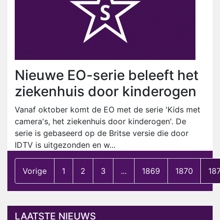
Nieuwe EO-serie beleeft het
ziekenhuis door kinderogen
Vanaf oktober komt de EO met de serie 'Kids met
camera's, het ziekenhuis door kinderogen'. De
serie is gebaseerd op de Britse versie die door
IDTV is uitgezonden en w...
Vorige
1
2
3
...
1869
1870
18
LAATSTE NIEUWS