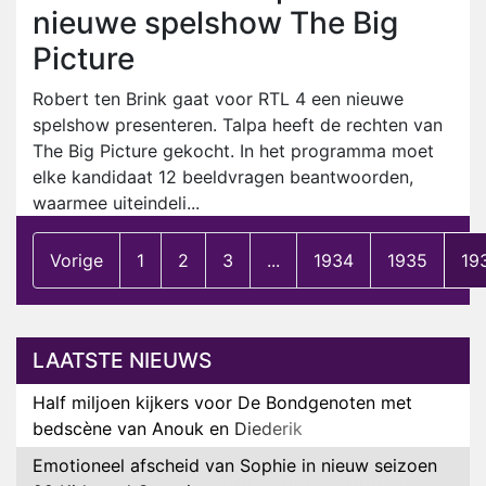
nieuwe spelshow The Big
Picture
Robert ten Brink gaat voor RTL 4 een nieuwe
spelshow presenteren. Talpa heeft de rechten van
The Big Picture gekocht. In het programma moet
elke kandidaat 12 beeldvragen beantwoorden,
waarmee uiteindeli...
Vorige
1
2
3
...
1934
1935
19
LAATSTE NIEUWS
Half miljoen kijkers voor De Bondgenoten met
bedscène van Anouk en Diederik
Emotioneel afscheid van Sophie in nieuw seizoen