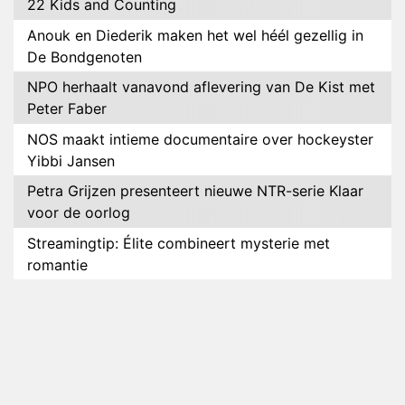
22 Kids and Counting
Anouk en Diederik maken het wel héél gezellig in
De Bondgenoten
NPO herhaalt vanavond aflevering van De Kist met
Peter Faber
NOS maakt intieme documentaire over hockeyster
Yibbi Jansen
Petra Grijzen presenteert nieuwe NTR-serie Klaar
voor de oorlog
Streamingtip: Élite combineert mysterie met
romantie
Louis van Gaal en Danny Blind te gast in speciale
aflevering van Tussen de Palen
Plottwist: Diederik zou De Bondgenoten alsnog
hebben verlaten
RTL voegt negende B&B-eigenaar toe aan nieuw