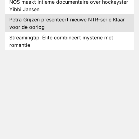
NOS maakt intieme documentaire over hockeyster
Yibbi Jansen
Petra Grijzen presenteert nieuwe NTR-serie Klaar
voor de oorlog
Streamingtip: Élite combineert mysterie met
romantie
Louis van Gaal en Danny Blind te gast in speciale
aflevering van Tussen de Palen
Plottwist: Diederik zou De Bondgenoten alsnog
hebben verlaten
RTL voegt negende B&B-eigenaar toe aan nieuw
seizoen B&B Vol Liefde
HBO Max zendt voor het eerst alle onderdelen van
het EK Atletiek uit
Relatie Anouk en Diederik strandt na exit uit De
Bondgenoten