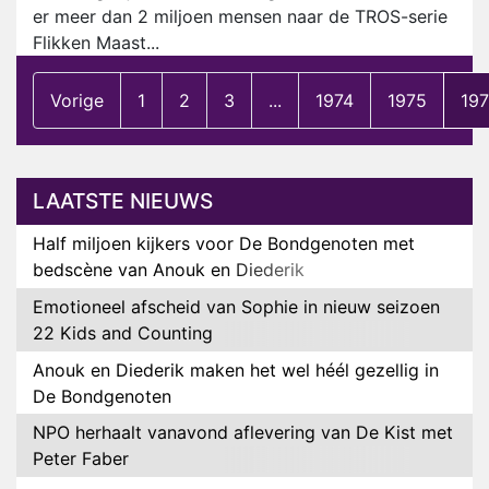
er meer dan 2 miljoen mensen naar de TROS-serie
Flikken Maast...
Vorige
1
2
3
...
1974
1975
19
LAATSTE NIEUWS
Half miljoen kijkers voor De Bondgenoten met
bedscène van Anouk en Diederik
Emotioneel afscheid van Sophie in nieuw seizoen
22 Kids and Counting
Anouk en Diederik maken het wel héél gezellig in
De Bondgenoten
NPO herhaalt vanavond aflevering van De Kist met
Peter Faber