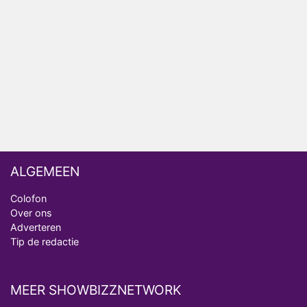
Nederlanders kijken B&B Vol Liefde vooral voor
ongemakkelijke momenten
Ron Jans maakt dit seizoen zijn opwachting als
analist
Deze tien BN'ers doen mee aan het nieuwe seizoen
van Bestemming X
ALGEMEEN
Colofon
Over ons
Adverteren
Tip de redactie
MEER SHOWBIZZNETWORK