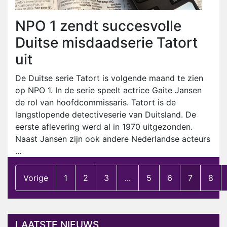
NPO 1 zendt succesvolle
Duitse misdaadserie Tatort
uit
De Duitse serie Tatort is volgende maand te zien
op NPO 1. In de serie speelt actrice Gaite Jansen
de rol van hoofdcommissaris. Tatort is de
langstlopende detectiveserie van Duitsland. De
eerste aflevering werd al in 1970 uitgezonden.
Naast Jansen zijn ook andere Nederlandse acteurs
...
Vorige
1
2
3
...
5
6
7
8
LAATSTE NIEUWS