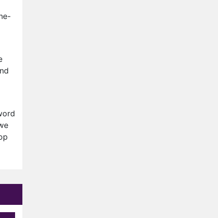
Op déze datum begint het
nieuwe seizoen van Vandaag
ne-
Inside
Anouk biecht gevoelens voor
Diederik op in De
Bondgenoten
e
NOS doet live verslag van
ond
slotdag WorldPride
Amsterdam 2026
Anouk en Diederik botsen
keihard in De Bondgenoten
word
uwe
op