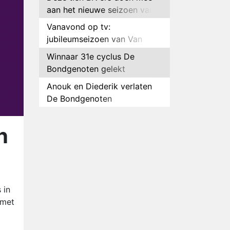
aan het nieuwe seizoen van
Bestemming X
Vanavond op tv:
jubileumseizoen van Van
Onschatbare Waarde gaat
Winnaar 31e cyclus De
van start
Bondgenoten gelekt
Anouk en Diederik verlaten
De Bondgenoten
AVROTROS komt met reboot
van Fort Alpha
n
Henny Huisman herkent B&B
Vol Liefde-deelnemer Fred
niet terug op televisie
Omroep Zwart volgt jonge
emigranten in nieuwe
 in
realityserie Welkom Terug
 met
Arnout Hauben en vrienden
doorkruisen de Pyreneeën in
nieuwe tv-serie