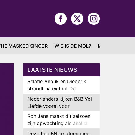
THE MASKED SINGER
WIE IS DE MOL?
MAFS
LAATSTE NIEUWS
Relatie Anouk en Diederik
strandt na exit uit De
Bondgenoten
Nederlanders kijken B&B Vol
Liefde vooral voor
ongemakkelijke momenten
Ron Jans maakt dit seizoen
zijn opwachting als analist
Deze tien BN'ers doen mee