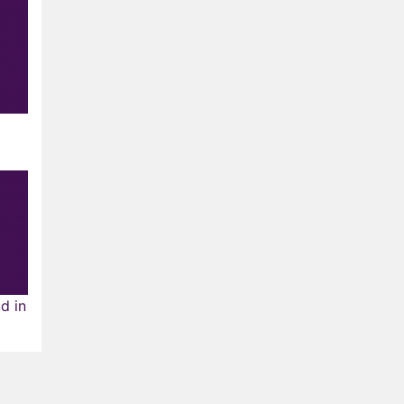
t
d in