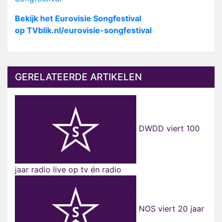
Bekijk het Eurovisie Songfestival
op TVblik.nl/eurovisie-songfestival
GERELATEERDE ARTIKELEN
DWDD viert 100
jaar radio live op tv én radio
NOS viert 20 jaar