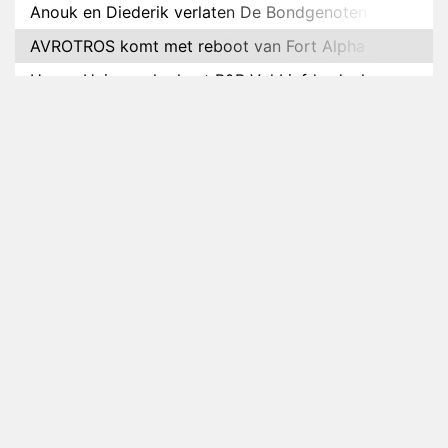
Anouk en Diederik verlaten De Bondgenoten
AVROTROS komt met reboot van Fort Alpha
Henny Huisman herkent B&B Vol Liefde-deelnemer
Fred niet terug op televisie
Omroep Zwart volgt jonge emigranten in nieuwe
realityserie Welkom Terug
Arnout Hauben en vrienden doorkruisen de
Pyreneeën in nieuwe tv-serie
Op déze datum begint het nieuwe seizoen van
Vandaag Inside
Anouk biecht gevoelens voor Diederik op in De
Bondgenoten
NOS doet live verslag van slotdag WorldPride
Amsterdam 2026
Anouk en Diederik botsen keihard in De