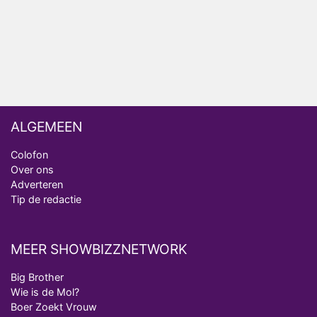
Ron Jans maakt dit seizoen zijn opwachting als
analist
Deze tien BN'ers doen mee aan het nieuwe seizoen
van Bestemming X
ALGEMEEN
Colofon
Over ons
Adverteren
Tip de redactie
MEER SHOWBIZZNETWORK
Big Brother
Wie is de Mol?
Boer Zoekt Vrouw