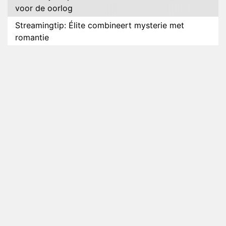
voor de oorlog
Streamingtip: Élite combineert mysterie met
romantie
Louis van Gaal en Danny Blind te gast in speciale
aflevering van Tussen de Palen
Plottwist: Diederik zou De Bondgenoten alsnog
hebben verlaten
RTL voegt negende B&B-eigenaar toe aan nieuw
seizoen B&B Vol Liefde
HBO Max zendt voor het eerst alle onderdelen van
het EK Atletiek uit
Relatie Anouk en Diederik strandt na exit uit De
Bondgenoten
Nederlanders kijken B&B Vol Liefde vooral voor
ongemakkelijke momenten