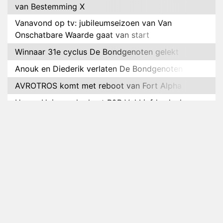
van Bestemming X
Vanavond op tv: jubileumseizoen van Van
Onschatbare Waarde gaat van start
Winnaar 31e cyclus De Bondgenoten gelekt
Anouk en Diederik verlaten De Bondgenoten
AVROTROS komt met reboot van Fort Alpha
Henny Huisman herkent B&B Vol Liefde-deelnemer
Fred niet terug op televisie
Omroep Zwart volgt jonge emigranten in nieuwe
realityserie Welkom Terug
Arnout Hauben en vrienden doorkruisen de
Pyreneeën in nieuwe tv-serie
Op déze datum begint het nieuwe seizoen van
Vandaag Inside
Anouk biecht gevoelens voor Diederik op in De