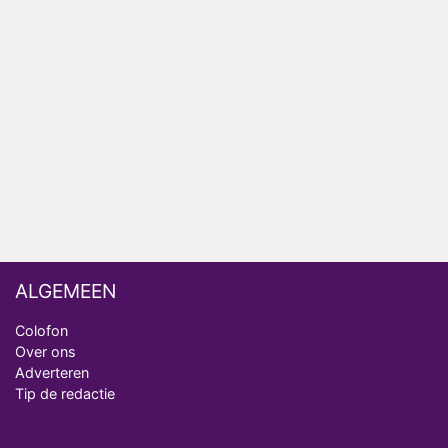
Bondgenoten
NOS doet live verslag van slotdag WorldPride
Amsterdam 2026
Anouk en Diederik botsen keihard in De
Bondgenoten
ALGEMEEN
Colofon
Over ons
Adverteren
Tip de redactie