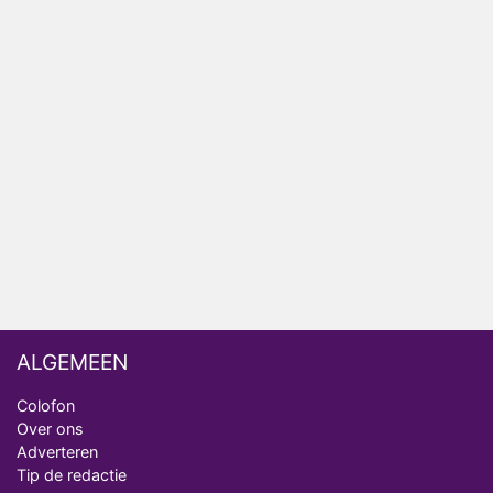
het EK Atletiek uit
Relatie Anouk en Diederik strandt na exit uit De
Bondgenoten
Nederlanders kijken B&B Vol Liefde vooral voor
ongemakkelijke momenten
Ron Jans maakt dit seizoen zijn opwachting als
analist
Deze tien BN'ers doen mee aan het nieuwe seizoen
van Bestemming X
ALGEMEEN
Colofon
Over ons
Adverteren
Tip de redactie