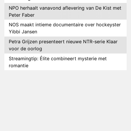
NPO herhaalt vanavond aflevering van De Kist met
Peter Faber
NOS maakt intieme documentaire over hockeyster
Yibbi Jansen
Petra Grijzen presenteert nieuwe NTR-serie Klaar
voor de oorlog
Streamingtip: Élite combineert mysterie met
romantie
Louis van Gaal en Danny Blind te gast in speciale
aflevering van Tussen de Palen
Plottwist: Diederik zou De Bondgenoten alsnog
hebben verlaten
RTL voegt negende B&B-eigenaar toe aan nieuw
seizoen B&B Vol Liefde
HBO Max zendt voor het eerst alle onderdelen van