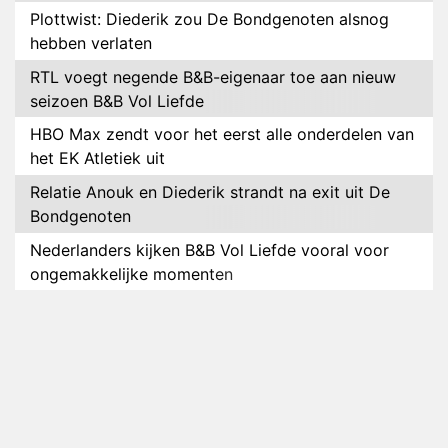
Plottwist: Diederik zou De Bondgenoten alsnog
hebben verlaten
RTL voegt negende B&B-eigenaar toe aan nieuw
seizoen B&B Vol Liefde
HBO Max zendt voor het eerst alle onderdelen van
het EK Atletiek uit
Relatie Anouk en Diederik strandt na exit uit De
Bondgenoten
Nederlanders kijken B&B Vol Liefde vooral voor
ongemakkelijke momenten
Ron Jans maakt dit seizoen zijn opwachting als
analist
Deze tien BN'ers doen mee aan het nieuwe seizoen
van Bestemming X
Vanavond op tv: jubileumseizoen van Van
Onschatbare Waarde gaat van start