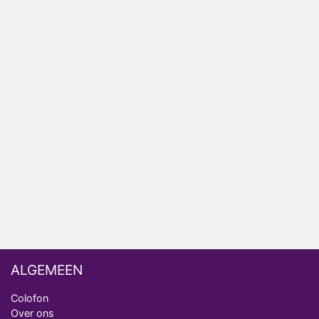
Winnaar 31e cyclus De Bondgenoten gelekt
Anouk en Diederik verlaten De Bondgenoten
AVROTROS komt met reboot van Fort Alpha
Henny Huisman herkent B&B Vol Liefde-deelnemer
Fred niet terug op televisie
Omroep Zwart volgt jonge emigranten in nieuwe
realityserie Welkom Terug
ALGEMEEN
Colofon
Over ons