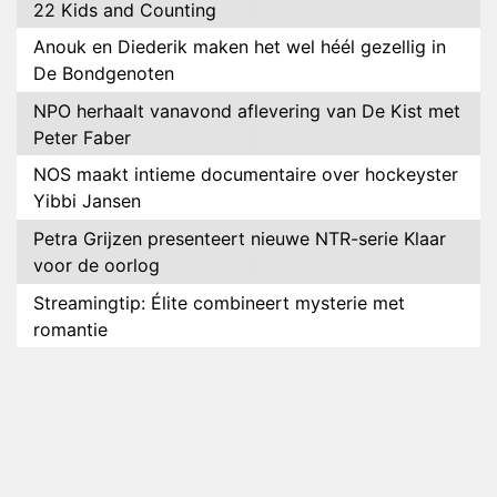
22 Kids and Counting
Anouk en Diederik maken het wel héél gezellig in
De Bondgenoten
NPO herhaalt vanavond aflevering van De Kist met
Peter Faber
NOS maakt intieme documentaire over hockeyster
Yibbi Jansen
Petra Grijzen presenteert nieuwe NTR-serie Klaar
voor de oorlog
Streamingtip: Élite combineert mysterie met
romantie
Louis van Gaal en Danny Blind te gast in speciale
aflevering van Tussen de Palen
Plottwist: Diederik zou De Bondgenoten alsnog
hebben verlaten
RTL voegt negende B&B-eigenaar toe aan nieuw