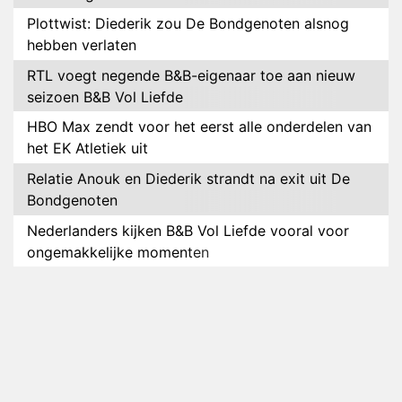
Plottwist: Diederik zou De Bondgenoten alsnog
hebben verlaten
RTL voegt negende B&B-eigenaar toe aan nieuw
seizoen B&B Vol Liefde
HBO Max zendt voor het eerst alle onderdelen van
het EK Atletiek uit
Relatie Anouk en Diederik strandt na exit uit De
Bondgenoten
Nederlanders kijken B&B Vol Liefde vooral voor
ongemakkelijke momenten
Ron Jans maakt dit seizoen zijn opwachting als
analist
Deze tien BN'ers doen mee aan het nieuwe seizoen
van Bestemming X
Vanavond op tv: jubileumseizoen van Van