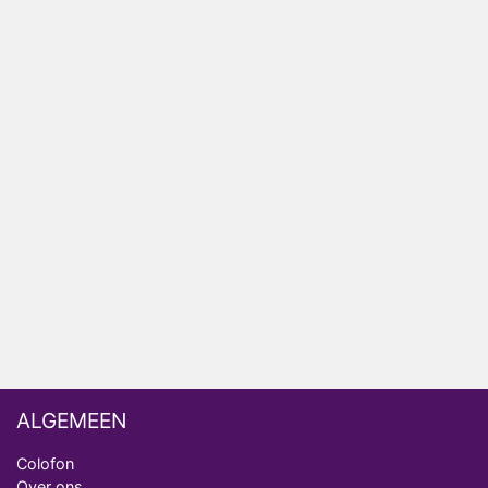
Onschatbare Waarde gaat van start
Winnaar 31e cyclus De Bondgenoten gelekt
Anouk en Diederik verlaten De Bondgenoten
AVROTROS komt met reboot van Fort Alpha
Henny Huisman herkent B&B Vol Liefde-deelnemer
Fred niet terug op televisie
Omroep Zwart volgt jonge emigranten in nieuwe
realityserie Welkom Terug
ALGEMEEN
Colofon
Over ons