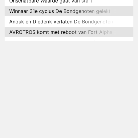
Onschatbare Waarde gaat van start
Winnaar 31e cyclus De Bondgenoten gelekt
Anouk en Diederik verlaten De Bondgenoten
AVROTROS komt met reboot van Fort Alpha
Henny Huisman herkent B&B Vol Liefde-deelnemer
Fred niet terug op televisie
Omroep Zwart volgt jonge emigranten in nieuwe
realityserie Welkom Terug
Arnout Hauben en vrienden doorkruisen de
Pyreneeën in nieuwe tv-serie
Op déze datum begint het nieuwe seizoen van
Vandaag Inside
Anouk biecht gevoelens voor Diederik op in De
Bondgenoten
NOS doet live verslag van slotdag WorldPride