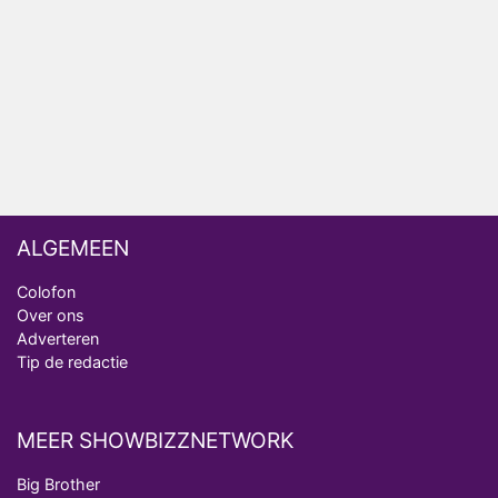
Amsterdam 2026
Anouk en Diederik botsen keihard in De
Bondgenoten
ALGEMEEN
Colofon
Over ons
Adverteren
Tip de redactie
MEER SHOWBIZZNETWORK
Big Brother