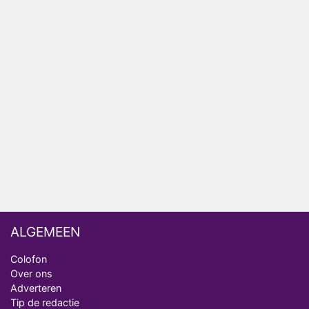
Anouk en Diederik verlaten De Bondgenoten
AVROTROS komt met reboot van Fort Alpha
Henny Huisman herkent B&B Vol Liefde-deelnemer
Fred niet terug op televisie
Omroep Zwart volgt jonge emigranten in nieuwe
realityserie Welkom Terug
ALGEMEEN
Colofon
Over ons
Adverteren
Tip de redactie