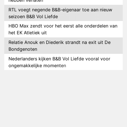
hebben verlaten
RTL voegt negende B&B-eigenaar toe aan nieuw
seizoen B&B Vol Liefde
HBO Max zendt voor het eerst alle onderdelen van
het EK Atletiek uit
Relatie Anouk en Diederik strandt na exit uit De
Bondgenoten
Nederlanders kijken B&B Vol Liefde vooral voor
ongemakkelijke momenten
Ron Jans maakt dit seizoen zijn opwachting als
analist
Deze tien BN'ers doen mee aan het nieuwe seizoen
van Bestemming X
Vanavond op tv: jubileumseizoen van Van
Onschatbare Waarde gaat van start
Winnaar 31e cyclus De Bondgenoten gelekt