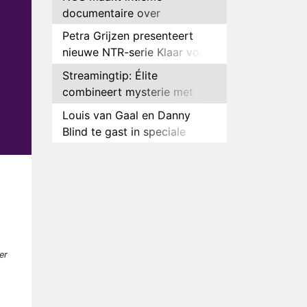
documentaire over
hockeyster Yibbi Jansen
Petra Grijzen presenteert
nieuwe NTR-serie Klaar voor
de oorlog
Streamingtip: Élite
combineert mysterie met
romantie
Louis van Gaal en Danny
Blind te gast in speciale
aflevering van Tussen de
Plottwist: Diederik zou De
Palen
Bondgenoten alsnog hebben
verlaten
RTL voegt negende B&B-
eigenaar toe aan nieuw
seizoen B&B Vol Liefde
HBO Max zendt voor het
eerst alle onderdelen van het
er
EK Atletiek uit
Relatie Anouk en Diederik
strandt na exit uit De
Bondgenoten