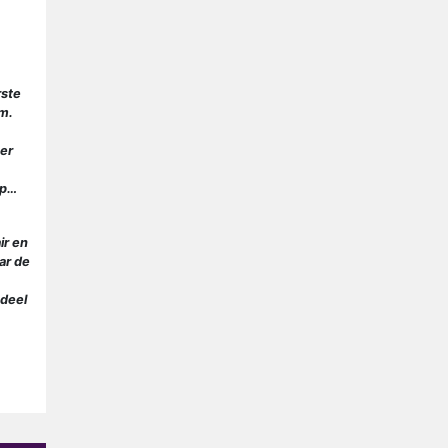
Nederlanders kijken B&B Vol
Liefde vooral voor
ongemakkelijke momenten
Ron Jans maakt dit seizoen
zijn opwachting als analist
rste
im.
Deze tien BN'ers doen mee
aan het nieuwe seizoen van
 er
Bestemming X
Vanavond op tv:
op…
jubileumseizoen van Van
Onschatbare Waarde gaat
ir en
van start
ar de
ndeel