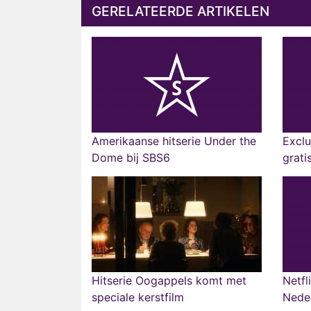
GERELATEERDE ARTIKELEN
Amerikaanse hitserie Under the
Exclu
Dome bij SBS6
gratis
Hitserie Oogappels komt met
Netfl
speciale kerstfilm
Neder