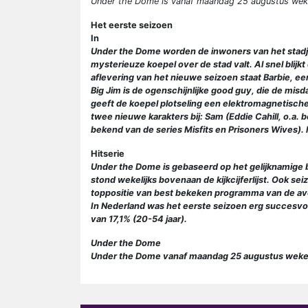
Under the Dome is vanaf maandag 25 augustus wekel
Het eerste seizoen
In
Under the Dome worden de inwoners van het stadje 
mysterieuze koepel over de stad valt. Al snel blijk
aflevering van het nieuwe seizoen staat Barbie, 
Big Jim is de ogenschijnlijke good guy, die de mis
geeft de koepel plotseling een elektromagnetische
twee nieuwe karakters bij: Sam (Eddie Cahill, o.a.
bekend van de series Misfits en Prisoners Wives). 
Hitserie
Under the Dome is gebaseerd op het gelijknamige b
stond wekelijks bovenaan de kijkcijferlijst. Ook s
toppositie van best bekeken programma van de a
In Nederland was het eerste seizoen erg succesvol
van 17,1% (20-54 jaar).
Under the Dome
Under the Dome vanaf maandag 25 augustus wekeli