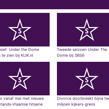
sief: Under the Dome
Tweede seizoen Under The
 te zien bij KIJK.nl
Dome bij SBS6
ix vanaf mei met nieuwe
Divorce doorbreekt bijna t
lands-Vlaamse hitserie
miljoen kijkers-grens