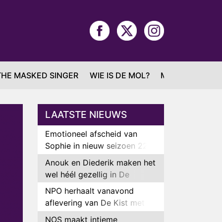
THE MASKED SINGER
WIE IS DE MOL?
MAFS
LAATSTE NIEUWS
Emotioneel afscheid van
Sophie in nieuw seizoen 22
Kids and Counting
Anouk en Diederik maken het
wel héél gezellig in De
Bondgenoten
NPO herhaalt vanavond
aflevering van De Kist met
Peter Faber
NOS maakt intieme