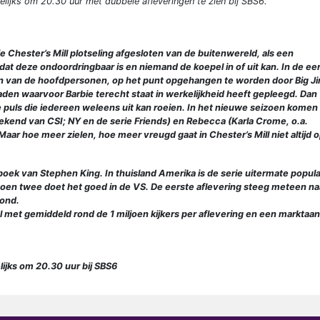
ijks om 20.30 uur met dubbele afleveringen te zien bij SBS6.
Chester’s Mill plotseling afgesloten van de buitenwereld, als een
t dat deze ondoordringbaar is en niemand de koepel in of uit kan. In de ee
een van de hoofdpersonen, op het punt opgehangen te worden door Big J
daden waarvoor Barbie terecht staat in werkelijkheid heeft gepleegd. Dan
 puls die iedereen weleens uit kan roeien. In het nieuwe seizoen komen
 bekend van CSI; NY en de serie Friends) en Rebecca (Karla Crome, o.a.
Maar hoe meer zielen, hoe meer vreugd gaat in Chester’s Mill niet altijd 
oek van Stephen King. In thuisland Amerika is de serie uitermate popula
eizoen twee doet het goed in de VS. De eerste aflevering steeg meteen na
vond.
 met gemiddeld rond de 1 miljoen kijkers per aflevering en een marktaa
jks om 20.30 uur bij SBS6