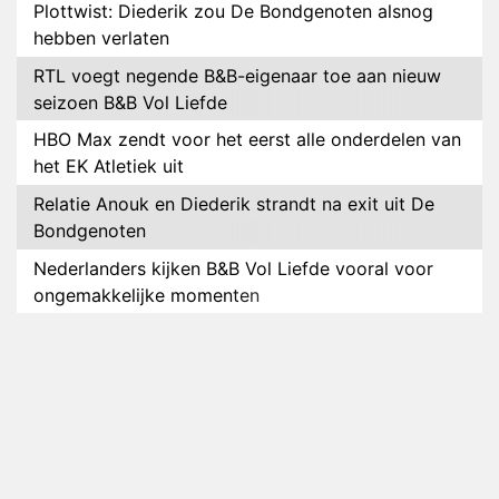
Plottwist: Diederik zou De Bondgenoten alsnog
hebben verlaten
RTL voegt negende B&B-eigenaar toe aan nieuw
seizoen B&B Vol Liefde
HBO Max zendt voor het eerst alle onderdelen van
het EK Atletiek uit
Relatie Anouk en Diederik strandt na exit uit De
Bondgenoten
Nederlanders kijken B&B Vol Liefde vooral voor
ongemakkelijke momenten
Ron Jans maakt dit seizoen zijn opwachting als
analist
Deze tien BN'ers doen mee aan het nieuwe seizoen
van Bestemming X
Vanavond op tv: jubileumseizoen van Van
Onschatbare Waarde gaat van start