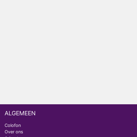
Winnaar 31e cyclus De Bondgenoten gelekt
Anouk en Diederik verlaten De Bondgenoten
AVROTROS komt met reboot van Fort Alpha
Henny Huisman herkent B&B Vol Liefde-deelnemer
Fred niet terug op televisie
Omroep Zwart volgt jonge emigranten in nieuwe
realityserie Welkom Terug
ALGEMEEN
Colofon
Over ons