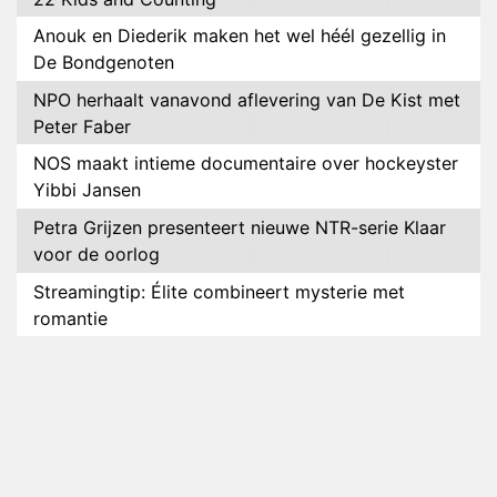
Anouk en Diederik maken het wel héél gezellig in
De Bondgenoten
NPO herhaalt vanavond aflevering van De Kist met
Peter Faber
NOS maakt intieme documentaire over hockeyster
Yibbi Jansen
Petra Grijzen presenteert nieuwe NTR-serie Klaar
voor de oorlog
Streamingtip: Élite combineert mysterie met
romantie
Louis van Gaal en Danny Blind te gast in speciale
aflevering van Tussen de Palen
Plottwist: Diederik zou De Bondgenoten alsnog
hebben verlaten
RTL voegt negende B&B-eigenaar toe aan nieuw