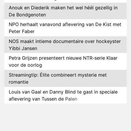
Anouk en Diederik maken het wel héél gezellig in
De Bondgenoten
NPO herhaalt vanavond aflevering van De Kist met
Peter Faber
NOS maakt intieme documentaire over hockeyster
Yibbi Jansen
Petra Grijzen presenteert nieuwe NTR-serie Klaar
voor de oorlog
Streamingtip: Élite combineert mysterie met
romantie
Louis van Gaal en Danny Blind te gast in speciale
aflevering van Tussen de Palen
Plottwist: Diederik zou De Bondgenoten alsnog
hebben verlaten
RTL voegt negende B&B-eigenaar toe aan nieuw