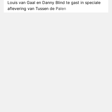
Louis van Gaal en Danny Blind te gast in speciale
aflevering van Tussen de Palen
Plottwist: Diederik zou De Bondgenoten alsnog
hebben verlaten
RTL voegt negende B&B-eigenaar toe aan nieuw
seizoen B&B Vol Liefde
HBO Max zendt voor het eerst alle onderdelen van
het EK Atletiek uit
Relatie Anouk en Diederik strandt na exit uit De
Bondgenoten
Nederlanders kijken B&B Vol Liefde vooral voor
ongemakkelijke momenten
Ron Jans maakt dit seizoen zijn opwachting als
analist
Deze tien BN'ers doen mee aan het nieuwe seizoen
van Bestemming X