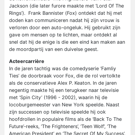
Jackson (die later furore maakte met ‘Lord Of The
Rings’). Frank Bannister (Fox) ontdekt dat hij met
doden kan communiceren nadat hij zijn vrouw is
verloren door een auto-ongeluk. Hij gebruikt zijn
gave om mensen op te lichten, maar ontdekt al
snel dat hij de enige is die een eind kan maken aan
de moordpartij van een duivelse geest.
Acteercarrière
In de jaren tachtig was de comedyserie ‘Famliy
Ties’ de doorbraak voor Fox, die de rol vertolkte
als de conservatieve Alex P. Keaton. In de jaren
negentig maakte hij een terugkeer naar televisie
met ‘Spin City’ (1996 - 2002), waarin hij de
locoburgemeester van New York speelde. Naast
zijn successen op televisie speelde hij ook
hoofdrollen in populaire films als de ‘Back To The
Future’-reeks, ‘The Frighteners’, ‘Teen Wolf’, ‘The
American President’ en ‘The Secret Of My Success’.