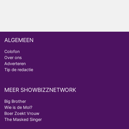
Vanavond op tv: jubileumseizoen van Van
Onschatbare Waarde gaat van start
ALGEMEEN
Colofon
Over ons
Adverteren
Tip de redactie
MEER SHOWBIZZNETWORK
Big Brother
Wie is de Mol?
Boer Zoekt Vrouw
The Masked Singer