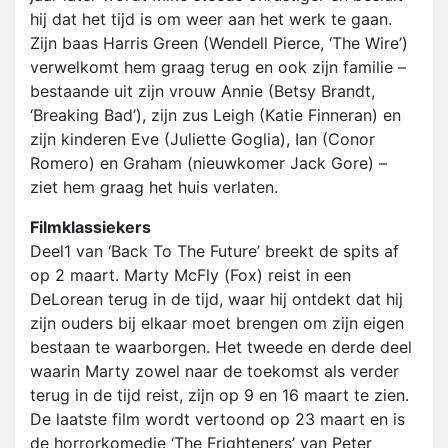
hij dat het tijd is om weer aan het werk te gaan.
Zijn baas Harris Green (Wendell Pierce, ‘The Wire’)
verwelkomt hem graag terug en ook zijn familie –
bestaande uit zijn vrouw Annie (Betsy Brandt,
‘Breaking Bad’), zijn zus Leigh (Katie Finneran) en
zijn kinderen Eve (Juliette Goglia), Ian (Conor
Romero) en Graham (nieuwkomer Jack Gore) –
ziet hem graag het huis verlaten.
Filmklassiekers
Deel1 van ‘Back To The Future’ breekt de spits af
op 2 maart. Marty McFly (Fox) reist in een
DeLorean terug in de tijd, waar hij ontdekt dat hij
zijn ouders bij elkaar moet brengen om zijn eigen
bestaan te waarborgen. Het tweede en derde deel
waarin Marty zowel naar de toekomst als verder
terug in de tijd reist, zijn op 9 en 16 maart te zien.
De laatste film wordt vertoond op 23 maart en is
de horrorkomedie ‘The Frighteners’ van Peter