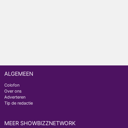
Op déze datum begint het nieuwe seizoen van
Vandaag Inside
Anouk biecht gevoelens voor Diederik op in De
Bondgenoten
ALGEMEEN
Colofon
Over ons
Adverteren
Tip de redactie
MEER SHOWBIZZNETWORK