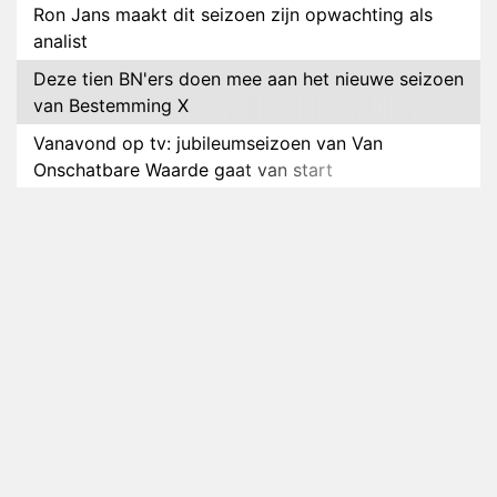
Ron Jans maakt dit seizoen zijn opwachting als
analist
Deze tien BN'ers doen mee aan het nieuwe seizoen
van Bestemming X
Vanavond op tv: jubileumseizoen van Van
Onschatbare Waarde gaat van start
Winnaar 31e cyclus De Bondgenoten gelekt
Anouk en Diederik verlaten De Bondgenoten
AVROTROS komt met reboot van Fort Alpha
Henny Huisman herkent B&B Vol Liefde-deelnemer
Fred niet terug op televisie
Omroep Zwart volgt jonge emigranten in nieuwe
realityserie Welkom Terug
Arnout Hauben en vrienden doorkruisen de
Pyreneeën in nieuwe tv-serie