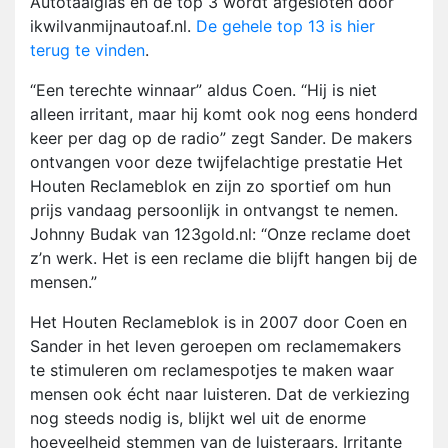
Autotaalglas en de top 3 wordt afgesloten door
ikwilvanmijnautoaf.nl.
De gehele top 13 is hier
terug te vinden
.
“Een terechte winnaar” aldus Coen. “Hij is niet
alleen irritant, maar hij komt ook nog eens honderd
keer per dag op de radio” zegt Sander. De makers
ontvangen voor deze twijfelachtige prestatie Het
Houten Reclameblok en zijn zo sportief om hun
prijs vandaag persoonlijk in ontvangst te nemen.
Johnny Budak van 123gold.nl: “Onze reclame doet
z’n werk. Het is een reclame die blijft hangen bij de
mensen.”
Het Houten Reclameblok is in 2007 door Coen en
Sander in het leven geroepen om reclamemakers
te stimuleren om reclamespotjes te maken waar
mensen ook écht naar luisteren. Dat de verkiezing
nog steeds nodig is, blijkt wel uit de enorme
hoeveelheid stemmen van de luisteraars. Irritante