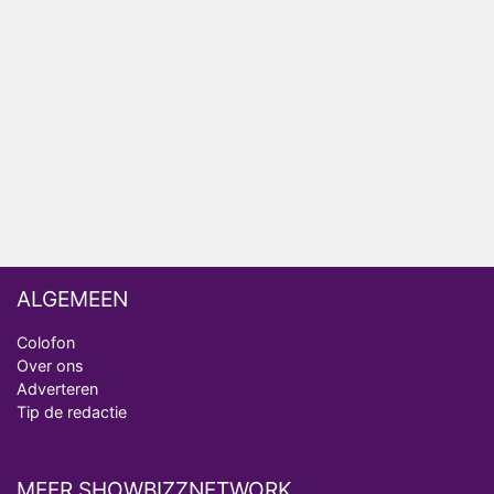
Henny Huisman herkent B&B Vol Liefde-deelnemer
Fred niet terug op televisie
Omroep Zwart volgt jonge emigranten in nieuwe
realityserie Welkom Terug
ALGEMEEN
Colofon
Over ons
Adverteren
Tip de redactie
MEER SHOWBIZZNETWORK