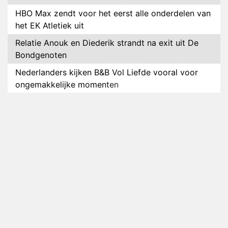
HBO Max zendt voor het eerst alle onderdelen van
het EK Atletiek uit
Relatie Anouk en Diederik strandt na exit uit De
Bondgenoten
Nederlanders kijken B&B Vol Liefde vooral voor
ongemakkelijke momenten
Ron Jans maakt dit seizoen zijn opwachting als
analist
Deze tien BN'ers doen mee aan het nieuwe seizoen
van Bestemming X
Vanavond op tv: jubileumseizoen van Van
Onschatbare Waarde gaat van start
Winnaar 31e cyclus De Bondgenoten gelekt
Anouk en Diederik verlaten De Bondgenoten
AVROTROS komt met reboot van Fort Alpha