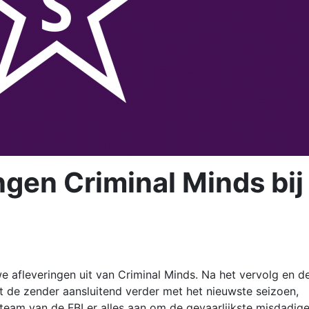
ngen Criminal Minds bij
 afleveringen uit van Criminal Minds. Na het vervolg en d
t de zender aansluitend verder met het nieuwste seizoen,
eteam van de FBI er alles aan om de gevaarlijkste misdadige