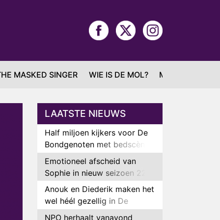
THE MASKED SINGER
WIE IS DE MOL?
MAFS
LAATSTE NIEUWS
Half miljoen kijkers voor De
Bondgenoten met bedscène
van Anouk en Diederik
Emotioneel afscheid van
Sophie in nieuw seizoen 22
Kids and Counting
Anouk en Diederik maken het
wel héél gezellig in De
Bondgenoten
NPO herhaalt vanavond