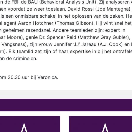
n de FBI: de BAU (Behavioral Analysis Unit). Zij analyseren
hen voordat ze weer toeslaan. David Rossi (Joe Mantegna) 
 is een onmisbare schakel in het oplossen van de zaken. He
l agent Aaron Hotchner (Thomas Gibson). Hij wint snel het
 geheimen razendsnel. Andere teamleden zijn: expert in
 Moore), genie Dr. Spencer Reid (Matthew Gray Gubler),
angsness), zijn vrouw Jennifer ‘JJ’ Jareau (A.J. Cook) en 
). Elk teamlid zet zijn of haar expertise in bij het ontrafel
an de criminelen.
m 20.30 uur bij Veronica.