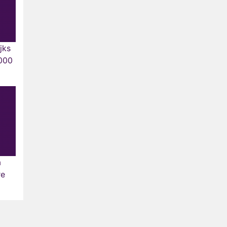
jks
1000
a
re