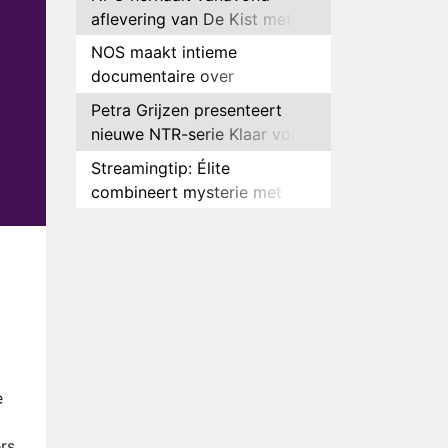
aflevering van De Kist met
Peter Faber
NOS maakt intieme
documentaire over
hockeyster Yibbi Jansen
Petra Grijzen presenteert
nieuwe NTR-serie Klaar voor
de oorlog
Streamingtip: Élite
combineert mysterie met
romantie
Louis van Gaal en Danny
Blind te gast in speciale
aflevering van Tussen de
Plottwist: Diederik zou De
Palen
Bondgenoten alsnog hebben
verlaten
RTL voegt negende B&B-
eigenaar toe aan nieuw
seizoen B&B Vol Liefde
HBO Max zendt voor het
e
eerst alle onderdelen van het
EK Atletiek uit
rs