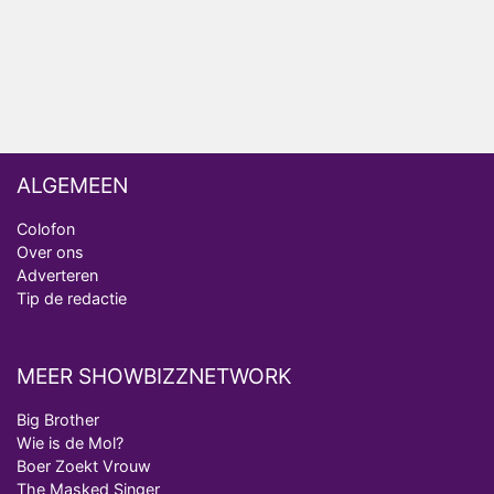
van Bestemming X
Vanavond op tv: jubileumseizoen van Van
Onschatbare Waarde gaat van start
ALGEMEEN
Colofon
Over ons
Adverteren
Tip de redactie
MEER SHOWBIZZNETWORK
Big Brother
Wie is de Mol?
Boer Zoekt Vrouw
The Masked Singer