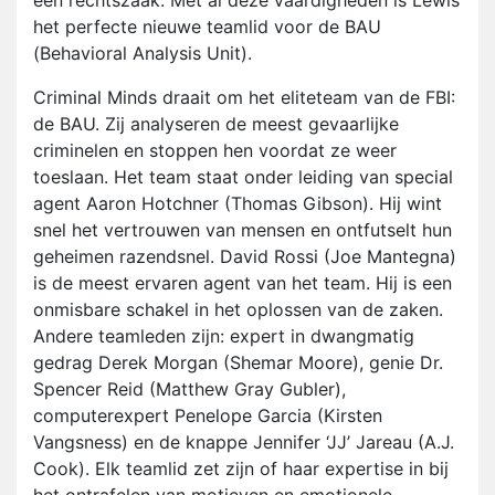
een rechtszaak. Met al deze vaardigheden is Lewis
het perfecte nieuwe teamlid voor de BAU
(Behavioral Analysis Unit).
Criminal Minds draait om het eliteteam van de FBI:
de BAU. Zij analyseren de meest gevaarlijke
criminelen en stoppen hen voordat ze weer
toeslaan. Het team staat onder leiding van special
agent Aaron Hotchner (Thomas Gibson). Hij wint
snel het vertrouwen van mensen en ontfutselt hun
geheimen razendsnel. David Rossi (Joe Mantegna)
is de meest ervaren agent van het team. Hij is een
onmisbare schakel in het oplossen van de zaken.
Andere teamleden zijn: expert in dwangmatig
gedrag Derek Morgan (Shemar Moore), genie Dr.
Spencer Reid (Matthew Gray Gubler),
computerexpert Penelope Garcia (Kirsten
Vangsness) en de knappe Jennifer ‘JJ’ Jareau (A.J.
Cook). Elk teamlid zet zijn of haar expertise in bij