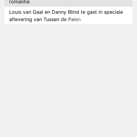
romantie
Louis van Gaal en Danny Blind te gast in speciale
aflevering van Tussen de Palen
Plottwist: Diederik zou De Bondgenoten alsnog
hebben verlaten
RTL voegt negende B&B-eigenaar toe aan nieuw
seizoen B&B Vol Liefde
HBO Max zendt voor het eerst alle onderdelen van
het EK Atletiek uit
Relatie Anouk en Diederik strandt na exit uit De
Bondgenoten
Nederlanders kijken B&B Vol Liefde vooral voor
ongemakkelijke momenten
Ron Jans maakt dit seizoen zijn opwachting als
analist
Deze tien BN'ers doen mee aan het nieuwe seizoen