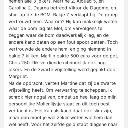
nemen alle 3 jokers. Martine 2, Ajouad 5, en
Carolina 2. Daarna betreed Viktor de Dagome, en
stuit op de de BOM. Bakje 7, verklapt hij. De groep
vertrouwd hem. Waarom? Hij kon makkelijk weten
waar de bom lag als Mol, om vervolgens te
zeggen waar de bom daadwerkelijk lag, en de
andere kandidaten op een fout spoor zetten. Toch
vertrouwde de andere hem, en ging niemand in
bakje 7 kijken. Marlijn pakte 500 euro voor de pot,
Chris 250. Rik verdiende uiteindelijk ook nog
jokers. En de zwarte vrijstelling werd gepakt door
Margriet.
Na de opdracht, vertelt Martine dat zíj de zwarte
vrijstelling heeft. Om verwarring te scheppen. Ik
schrok hier nogal van, omdat ze heel laag op mijn
persoonlijke Mollenlijstje staat en dit toch best
verdacht is. Het kan als kandidaat ook slim zijn,
maar dan moet je wel zeker weten wie hem dan
wél heeft. Voor het zelfde geld stapt diegene naar