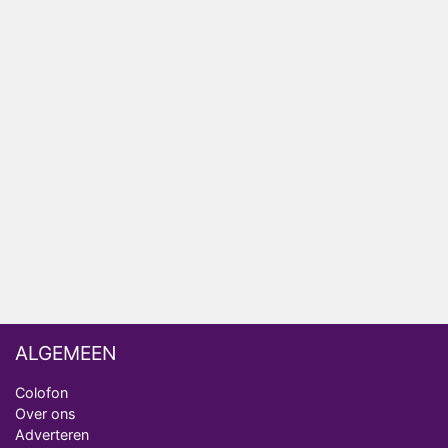
Vandaag Inside
Anouk biecht gevoelens voor Diederik op in De
Bondgenoten
NOS doet live verslag van slotdag WorldPride
Amsterdam 2026
Anouk en Diederik botsen keihard in De
Bondgenoten
ALGEMEEN
Colofon
Over ons
Adverteren