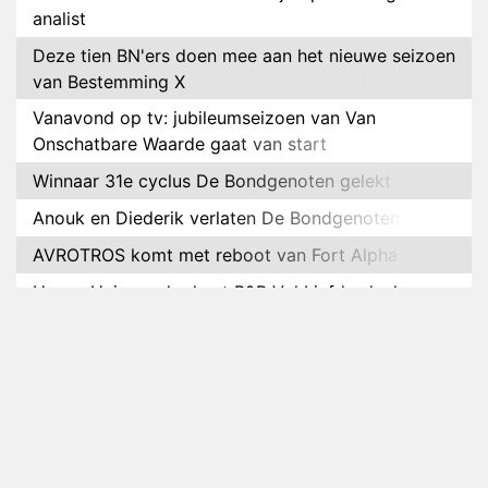
analist
Deze tien BN'ers doen mee aan het nieuwe seizoen
van Bestemming X
Vanavond op tv: jubileumseizoen van Van
Onschatbare Waarde gaat van start
Winnaar 31e cyclus De Bondgenoten gelekt
Anouk en Diederik verlaten De Bondgenoten
AVROTROS komt met reboot van Fort Alpha
Henny Huisman herkent B&B Vol Liefde-deelnemer
Fred niet terug op televisie
Omroep Zwart volgt jonge emigranten in nieuwe
realityserie Welkom Terug
Arnout Hauben en vrienden doorkruisen de
Pyreneeën in nieuwe tv-serie
Op déze datum begint het nieuwe seizoen van