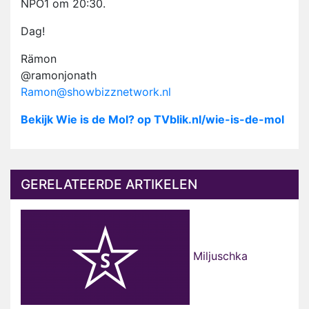
NPO1 om 20:30.
Dag!
Rämon
@ramonjonath
Ramon@showbizznetwork.nl
Bekijk Wie is de Mol? op TVblik.nl/wie-is-de-mol
GERELATEERDE ARTIKELEN
Miljuschka