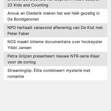
22 Kids and Counting
Anouk en Diederik maken het wel héél gezellig in
De Bondgenoten
NPO herhaalt vanavond aflevering van De Kist met
Peter Faber
NOS maakt intieme documentaire over hockeyster
Yibbi Jansen
Petra Grijzen presenteert nieuwe NTR-serie Klaar
voor de oorlog
Streamingtip: Élite combineert mysterie met
romantie
Louis van Gaal en Danny Blind te gast in speciale
aflevering van Tussen de Palen
Plottwist: Diederik zou De Bondgenoten alsnog
hebben verlaten