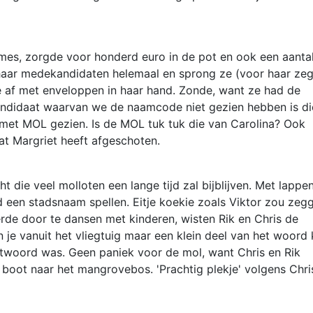
ames, zorgde voor honderd euro in de pot en ook een aanta
haar medekandidaten helemaal en sprong ze (voor haar ze
 af met enveloppen in haar hand. Zonde, want ze had de
ndidaat waarvan we de naamcode niet gezien hebben is di
 met MOL gezien. Is de MOL tuk tuk die van Carolina? Ook
t Margriet heeft afgeschoten.
 die veel molloten een lange tijd zal bijblijven. Met lappe
 een stadsnaam spellen. Eitje koekie zoals Viktor zou zeg
eerde door te dansen met kinderen, wisten Rik en Chris de
 je vanuit het vliegtuig maar een klein deel van het woord
antwoord was. Geen paniek voor de mol, want Chris en Rik
 boot naar het mangrovebos. 'Prachtig plekje' volgens Chri