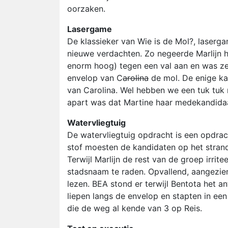
oorzaken.
Lasergame
De klassieker van Wie is de Mol?, laserg
nieuwe verdachten. Zo negeerde Marlijn 
enorm hoog) tegen een val aan en was ze
envelop van C
arolina
de mol. De enige ka
van Carolina. Wel hebben we een tuk tuk
apart was dat Martine haar medekandidaa
Watervliegtuig
De watervliegtuig opdracht is een opdracht
stof moesten de kandidaten op het strand
Terwijl Marlijn de rest van de groep irrit
stadsnaam te raden. Opvallend, aangezien
lezen. BEA stond er terwijl Bentota het 
liepen langs de envelop en stapten in een
die de weg al kende van 3 op Reis.