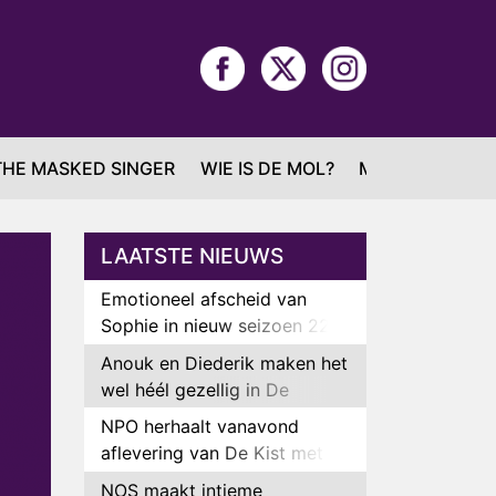
THE MASKED SINGER
WIE IS DE MOL?
MAFS
LAATSTE NIEUWS
Emotioneel afscheid van
Sophie in nieuw seizoen 22
Kids and Counting
Anouk en Diederik maken het
wel héél gezellig in De
Bondgenoten
NPO herhaalt vanavond
aflevering van De Kist met
Peter Faber
NOS maakt intieme