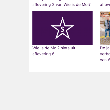
aflevering 2 van Wie is de Mol?
aflev
Wie is de Mol? hints uit
De ja
aflevering 6
verbo
van W