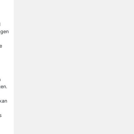
Nederlanders kijken B&B Vol
Liefde vooral voor
ongemakkelijke momenten
Ron Jans maakt dit seizoen
l
zijn opwachting als analist
ggen
Deze tien BN'ers doen mee
aan het nieuwe seizoen van
e
Bestemming X
Vanavond op tv:
jubileumseizoen van Van
Onschatbare Waarde gaat
van start
n
gen.
 kan
s