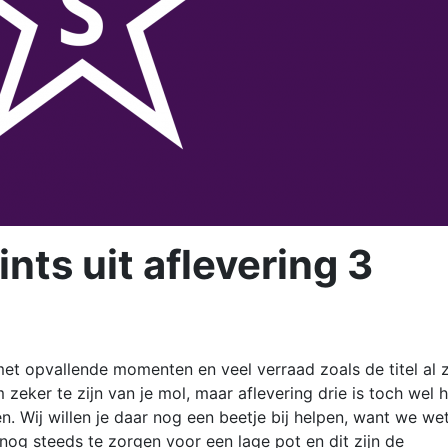
ints uit aflevering 3
t opvallende momenten en veel verraad zoals de titel al z
m zeker te zijn van je mol, maar aflevering drie is toch wel 
 Wij willen je daar nog een beetje bij helpen, want we we
og steeds te zorgen voor een lage pot en dit zijn de