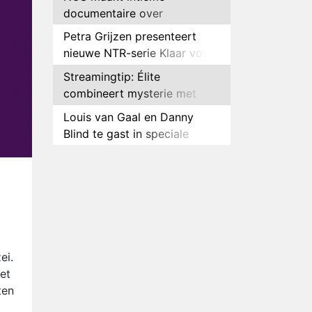
documentaire over
hockeyster Yibbi Jansen
Petra Grijzen presenteert
nieuwe NTR-serie Klaar voor
de oorlog
Streamingtip: Élite
combineert mysterie met
romantie
Louis van Gaal en Danny
Blind te gast in speciale
aflevering van Tussen de
Plottwist: Diederik zou De
Palen
Bondgenoten alsnog hebben
verlaten
RTL voegt negende B&B-
eigenaar toe aan nieuw
seizoen B&B Vol Liefde
HBO Max zendt voor het
eerst alle onderdelen van het
ei.
EK Atletiek uit
het
Relatie Anouk en Diederik
ten
strandt na exit uit De
Bondgenoten