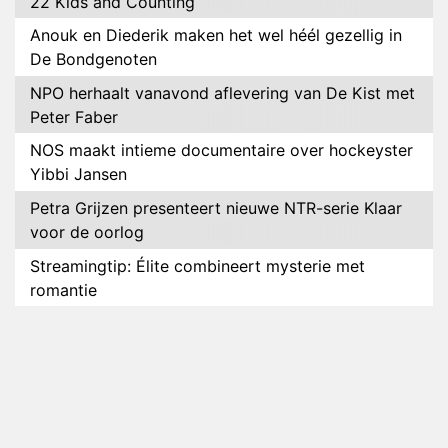
22 Kids and Counting
Anouk en Diederik maken het wel héél gezellig in
De Bondgenoten
NPO herhaalt vanavond aflevering van De Kist met
Peter Faber
NOS maakt intieme documentaire over hockeyster
Yibbi Jansen
Petra Grijzen presenteert nieuwe NTR-serie Klaar
voor de oorlog
Streamingtip: Élite combineert mysterie met
romantie
Louis van Gaal en Danny Blind te gast in speciale
aflevering van Tussen de Palen
Plottwist: Diederik zou De Bondgenoten alsnog
hebben verlaten
RTL voegt negende B&B-eigenaar toe aan nieuw