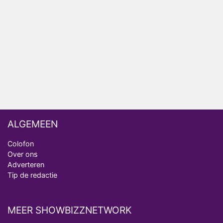
HBO Max zendt voor het eerst alle onderdelen van
het EK Atletiek uit
Relatie Anouk en Diederik strandt na exit uit De
Bondgenoten
Nederlanders kijken B&B Vol Liefde vooral voor
ongemakkelijke momenten
ALGEMEEN
Colofon
Over ons
Adverteren
Tip de redactie
MEER SHOWBIZZNETWORK