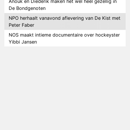
Anouk en Diederik maken het wel héél gezellig in
De Bondgenoten
NPO herhaalt vanavond aflevering van De Kist met
Peter Faber
NOS maakt intieme documentaire over hockeyster
Yibbi Jansen
Petra Grijzen presenteert nieuwe NTR-serie Klaar
voor de oorlog
Streamingtip: Élite combineert mysterie met
romantie
Louis van Gaal en Danny Blind te gast in speciale
aflevering van Tussen de Palen
Plottwist: Diederik zou De Bondgenoten alsnog
hebben verlaten
RTL voegt negende B&B-eigenaar toe aan nieuw
seizoen B&B Vol Liefde