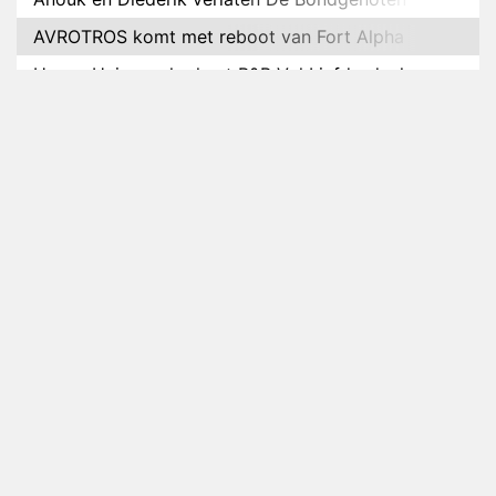
AVROTROS komt met reboot van Fort Alpha
Henny Huisman herkent B&B Vol Liefde-deelnemer
Fred niet terug op televisie
Omroep Zwart volgt jonge emigranten in nieuwe
realityserie Welkom Terug
Arnout Hauben en vrienden doorkruisen de
Pyreneeën in nieuwe tv-serie
Op déze datum begint het nieuwe seizoen van
Vandaag Inside
Anouk biecht gevoelens voor Diederik op in De
Bondgenoten
NOS doet live verslag van slotdag WorldPride
Amsterdam 2026
Anouk en Diederik botsen keihard in De
Bondgenoten