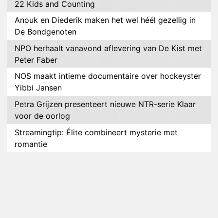
22 Kids and Counting
Anouk en Diederik maken het wel héél gezellig in
De Bondgenoten
NPO herhaalt vanavond aflevering van De Kist met
Peter Faber
NOS maakt intieme documentaire over hockeyster
Yibbi Jansen
Petra Grijzen presenteert nieuwe NTR-serie Klaar
voor de oorlog
Streamingtip: Élite combineert mysterie met
romantie
Louis van Gaal en Danny Blind te gast in speciale
aflevering van Tussen de Palen
Plottwist: Diederik zou De Bondgenoten alsnog
hebben verlaten
RTL voegt negende B&B-eigenaar toe aan nieuw