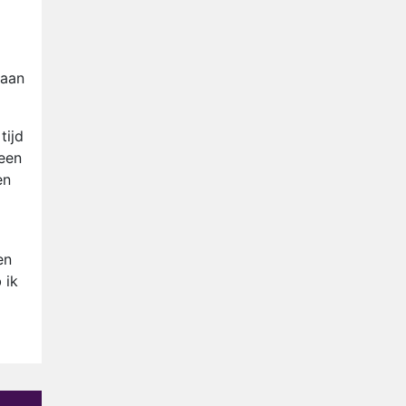
Nederlanders kijken B&B Vol
Liefde vooral voor
ongemakkelijke momenten
Ron Jans maakt dit seizoen
 aan
zijn opwachting als analist
Deze tien BN'ers doen mee
aan het nieuwe seizoen van
tijd
Bestemming X
 een
Vanavond op tv:
en
jubileumseizoen van Van
Onschatbare Waarde gaat
van start
en
 ik