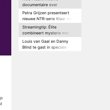
documentaire over
hockeyster Yibbi Jansen
Petra Grijzen presenteert
nieuwe NTR-serie Klaar voor
de oorlog
Streamingtip: Élite
combineert mysterie met
romantie
Louis van Gaal en Danny
Blind te gast in speciale
aflevering van Tussen de
Plottwist: Diederik zou De
Palen
Bondgenoten alsnog hebben
n
verlaten
RTL voegt negende B&B-
eigenaar toe aan nieuw
seizoen B&B Vol Liefde
HBO Max zendt voor het
eerst alle onderdelen van het
EK Atletiek uit
Relatie Anouk en Diederik
op
strandt na exit uit De
st
Bondgenoten