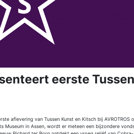
esenteert eerste Tusse
eerste aflevering van Tussen Kunst en Kitsch bij AVROTROS 
ents Museum in Assen, wordt er meteen een bijzondere vond
 eeuw Richard ter Borg ontdekt een vroeg reliëf van Cobra-