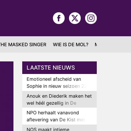
THE MASKED SINGER
WIE IS DE MOL?
MAFS
LAATSTE NIEUWS
Emotioneel afscheid van
Sophie in nieuw seizoen 22
Kids and Counting
Anouk en Diederik maken het
wel héél gezellig in De
Bondgenoten
NPO herhaalt vanavond
aflevering van De Kist met
Peter Faber
NOS maakt intieme