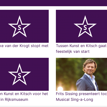
ke van der Krogt stopt met
Tussen Kunst en Kitsch gaat
feestelijk van start
n Kunst en Kitsch voor het
Frits Sissing presenteert to
 in Rijksmuseum
Musical Sing-a-Long