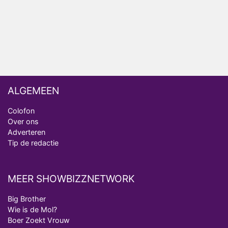
Ron Jans maakt dit seizoen zijn opwachting als
analist
Deze tien BN'ers doen mee aan het nieuwe seizoen
van Bestemming X
ALGEMEEN
Colofon
Over ons
Adverteren
Tip de redactie
MEER SHOWBIZZNETWORK
Big Brother
Wie is de Mol?
Boer Zoekt Vrouw