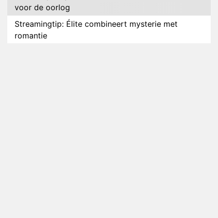
voor de oorlog
Streamingtip: Élite combineert mysterie met
romantie
Louis van Gaal en Danny Blind te gast in speciale
aflevering van Tussen de Palen
Plottwist: Diederik zou De Bondgenoten alsnog
hebben verlaten
RTL voegt negende B&B-eigenaar toe aan nieuw
seizoen B&B Vol Liefde
HBO Max zendt voor het eerst alle onderdelen van
het EK Atletiek uit
Relatie Anouk en Diederik strandt na exit uit De
Bondgenoten
Nederlanders kijken B&B Vol Liefde vooral voor
ongemakkelijke momenten