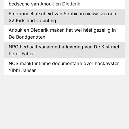
bedscène van Anouk en Diederik
Emotioneel afscheid van Sophie in nieuw seizoen
22 Kids and Counting
Anouk en Diederik maken het wel héél gezellig in
De Bondgenoten
NPO herhaalt vanavond aflevering van De Kist met
Peter Faber
NOS maakt intieme documentaire over hockeyster
Yibbi Jansen
Petra Grijzen presenteert nieuwe NTR-serie Klaar
voor de oorlog
Streamingtip: Élite combineert mysterie met
romantie
Louis van Gaal en Danny Blind te gast in speciale
aflevering van Tussen de Palen