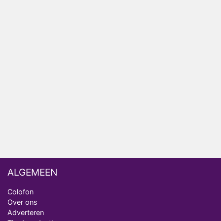
Plottwist: Diederik zou De Bondgenoten alsnog
hebben verlaten
RTL voegt negende B&B-eigenaar toe aan nieuw
seizoen B&B Vol Liefde
HBO Max zendt voor het eerst alle onderdelen van
het EK Atletiek uit
Relatie Anouk en Diederik strandt na exit uit De
Bondgenoten
Nederlanders kijken B&B Vol Liefde vooral voor
ongemakkelijke momenten
ALGEMEEN
Colofon
Over ons
Adverteren