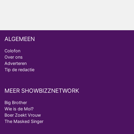
Vanavond op tv: jubileumseizoen van Van
Onschatbare Waarde gaat van start
ALGEMEEN
Colofon
Over ons
Adverteren
Tip de redactie
MEER SHOWBIZZNETWORK
Big Brother
Wie is de Mol?
Boer Zoekt Vrouw
The Masked Singer