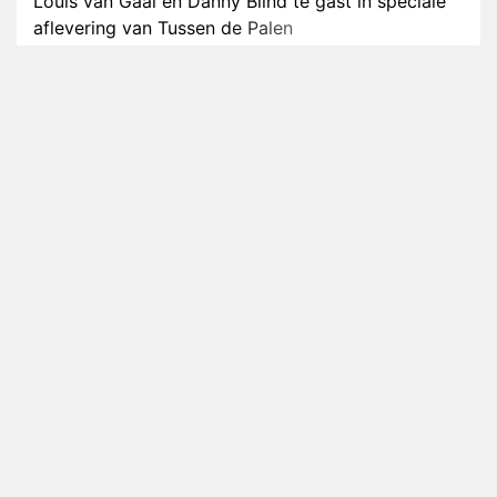
Louis van Gaal en Danny Blind te gast in speciale
aflevering van Tussen de Palen
Plottwist: Diederik zou De Bondgenoten alsnog
hebben verlaten
RTL voegt negende B&B-eigenaar toe aan nieuw
seizoen B&B Vol Liefde
HBO Max zendt voor het eerst alle onderdelen van
het EK Atletiek uit
Relatie Anouk en Diederik strandt na exit uit De
Bondgenoten
Nederlanders kijken B&B Vol Liefde vooral voor
ongemakkelijke momenten
Ron Jans maakt dit seizoen zijn opwachting als
analist
Deze tien BN'ers doen mee aan het nieuwe seizoen
van Bestemming X