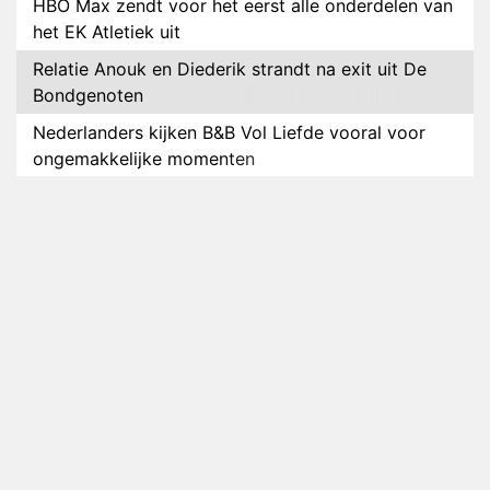
HBO Max zendt voor het eerst alle onderdelen van
het EK Atletiek uit
Relatie Anouk en Diederik strandt na exit uit De
Bondgenoten
Nederlanders kijken B&B Vol Liefde vooral voor
ongemakkelijke momenten
Ron Jans maakt dit seizoen zijn opwachting als
analist
Deze tien BN'ers doen mee aan het nieuwe seizoen
van Bestemming X
Vanavond op tv: jubileumseizoen van Van
Onschatbare Waarde gaat van start
Winnaar 31e cyclus De Bondgenoten gelekt
Anouk en Diederik verlaten De Bondgenoten
AVROTROS komt met reboot van Fort Alpha