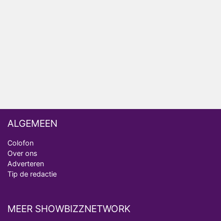
Henny Huisman herkent B&B Vol Liefde-deelnemer
Fred niet terug op televisie
Omroep Zwart volgt jonge emigranten in nieuwe
realityserie Welkom Terug
ALGEMEEN
Colofon
Over ons
Adverteren
Tip de redactie
MEER SHOWBIZZNETWORK