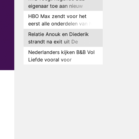
eigenaar toe aan nieuw
seizoen B&B Vol Liefde
HBO Max zendt voor het
eerst alle onderdelen van het
EK Atletiek uit
Relatie Anouk en Diederik
strandt na exit uit De
Bondgenoten
Nederlanders kijken B&B Vol
Liefde vooral voor
ongemakkelijke momenten
Ron Jans maakt dit seizoen
zijn opwachting als analist
Deze tien BN'ers doen mee
aan het nieuwe seizoen van
Bestemming X
Vanavond op tv:
jubileumseizoen van Van
Onschatbare Waarde gaat
Winnaar 31e cyclus De
van start
Bondgenoten gelekt