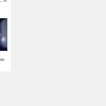
. in
fde