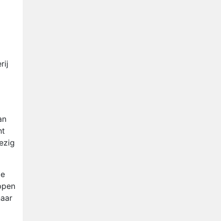
Anouk en Diederik verlaten
De Bondgenoten
AVROTROS komt met reboot
van Fort Alpha
Henny Huisman herkent B&B
rij
Vol Liefde-deelnemer Fred
niet terug op televisie
Omroep Zwart volgt jonge
emigranten in nieuwe
realityserie Welkom Terug
an
ht
ezig
De
ppen
naar