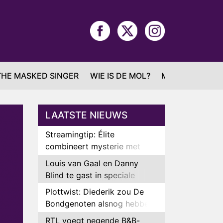
THE MASKED SINGER
WIE IS DE MOL?
MAFS
LAATSTE NIEUWS
Streamingtip: Élite
combineert mysterie met
romantie
Louis van Gaal en Danny
Blind te gast in speciale
aflevering van Tussen de
Plottwist: Diederik zou De
Palen
Bondgenoten alsnog hebben
verlaten
RTL voegt negende B&B-