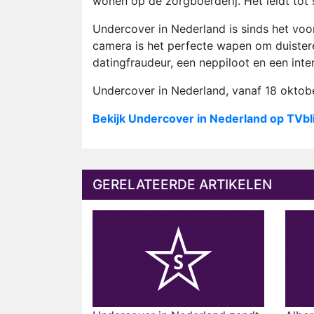
wonen op de zorgboerderij. Het leidt tot
Undercover in Nederland is sinds het voo
camera is het perfecte wapen om duistere
datingfraudeur, een neppiloot en een inte
Undercover in Nederland, vanaf 18 oktob
Bekijk Undercover in Nederland op TVbl
GERELATEERDE ARTIKELEN