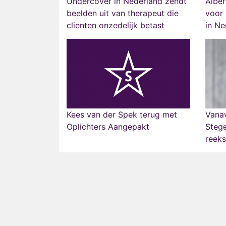
Undercover in Nederland zendt
Alber
beelden uit van therapeut die
voor
clienten onzedelijk betast
in Ne
Kees van der Spek terug met
Vanav
Oplichters Aangepakt
Steg
reeks