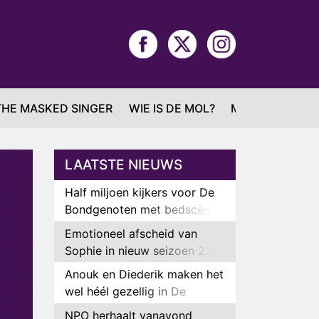
THE MASKED SINGER
WIE IS DE MOL?
MAFS
LAATSTE NIEUWS
Half miljoen kijkers voor De
Bondgenoten met bedscène
van Anouk en Diederik
Emotioneel afscheid van
Sophie in nieuw seizoen 22
Kids and Counting
Anouk en Diederik maken het
wel héél gezellig in De
Bondgenoten
NPO herhaalt vanavond