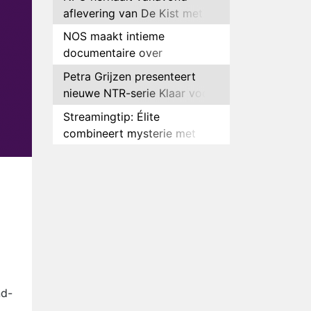
aflevering van De Kist met
Peter Faber
NOS maakt intieme
documentaire over
hockeyster Yibbi Jansen
Petra Grijzen presenteert
nieuwe NTR-serie Klaar voor
de oorlog
Streamingtip: Élite
combineert mysterie met
romantie
Louis van Gaal en Danny
Blind te gast in speciale
aflevering van Tussen de
Plottwist: Diederik zou De
Palen
Bondgenoten alsnog hebben
verlaten
RTL voegt negende B&B-
eigenaar toe aan nieuw
seizoen B&B Vol Liefde
HBO Max zendt voor het
eerst alle onderdelen van het
nd-
EK Atletiek uit