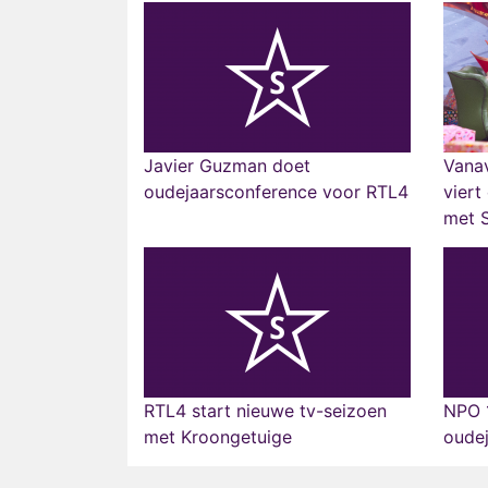
Javier Guzman doet
Vana
oudejaarsconference voor RTL4
viert
met S
RTL4 start nieuwe tv-seizoen
NPO 1
met Kroongetuige
oude