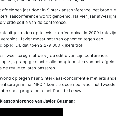
afgelopen jaar door in Sinterklaasconference, het broertje
nterklaasconference wordt genoemd. Na vier jaar afwezigh
e vierde editie van de conference.
ok uitgezonden op televisie, op Veronica. In 2009 trok zij
p Veronica. Javier moest het toen opnemen tegen een
d op RTL4, dat toen 2.279.000 kijkers trok.
aar weer terug met de vijfde editie van zijn conference,
 op zijn grappige manier alle hoogtepunten van het afgelo
s de revue te laten passeren.
vond op tegen haar Sinterklaas-concurrentie met iets and
mentsprogramma. NPO 1 komt 5 december voor het tweede 
 Sinterklaas-programma met Paul de Leeuw.
rklaasconference van Javier Guzman: