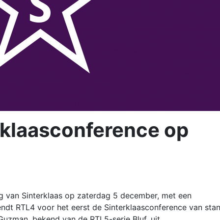
rklaasconference op
g van Sinterklaas op zaterdag 5 december, met een
ndt RTL4 voor het eerst de Sinterklaasconference van sta
Guzman, bekend van de RTL5-serie Bluf, uit.