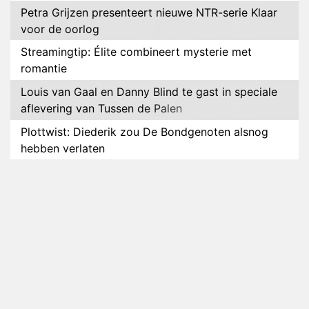
Petra Grijzen presenteert nieuwe NTR-serie Klaar
voor de oorlog
Streamingtip: Élite combineert mysterie met
romantie
Louis van Gaal en Danny Blind te gast in speciale
aflevering van Tussen de Palen
Plottwist: Diederik zou De Bondgenoten alsnog
hebben verlaten
RTL voegt negende B&B-eigenaar toe aan nieuw
seizoen B&B Vol Liefde
HBO Max zendt voor het eerst alle onderdelen van
het EK Atletiek uit
Relatie Anouk en Diederik strandt na exit uit De
Bondgenoten
Nederlanders kijken B&B Vol Liefde vooral voor
ongemakkelijke momenten