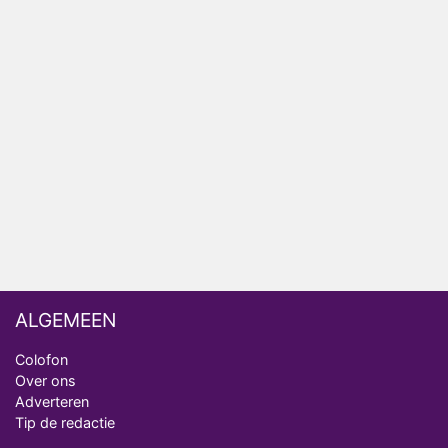
Ron Jans maakt dit seizoen zijn opwachting als
analist
Deze tien BN'ers doen mee aan het nieuwe seizoen
van Bestemming X
Vanavond op tv: jubileumseizoen van Van
Onschatbare Waarde gaat van start
Winnaar 31e cyclus De Bondgenoten gelekt
ALGEMEEN
Colofon
Over ons
Adverteren
Tip de redactie