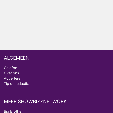
ongemakkelijke momenten
Ron Jans maakt dit seizoen zijn opwachting als
analist
Deze tien BN'ers doen mee aan het nieuwe seizoen
van Bestemming X
ALGEMEEN
Colofon
Over ons
Adverteren
Tip de redactie
MEER SHOWBIZZNETWORK
Big Brother