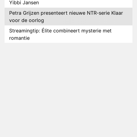
Yibbi Jansen
Petra Grijzen presenteert nieuwe NTR-serie Klaar
voor de oorlog
Streamingtip: Élite combineert mysterie met
romantie
Louis van Gaal en Danny Blind te gast in speciale
aflevering van Tussen de Palen
Plottwist: Diederik zou De Bondgenoten alsnog
hebben verlaten
RTL voegt negende B&B-eigenaar toe aan nieuw
seizoen B&B Vol Liefde
HBO Max zendt voor het eerst alle onderdelen van
het EK Atletiek uit
Relatie Anouk en Diederik strandt na exit uit De
Bondgenoten
Nederlanders kijken B&B Vol Liefde vooral voor