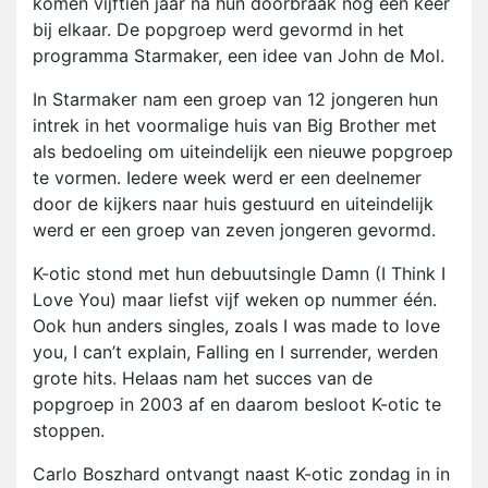
komen vijftien jaar na hun doorbraak nog een keer
bij elkaar. De popgroep werd gevormd in het
programma Starmaker, een idee van John de Mol.
In Starmaker nam een groep van 12 jongeren hun
intrek in het voormalige huis van Big Brother met
als bedoeling om uiteindelijk een nieuwe popgroep
te vormen. Iedere week werd er een deelnemer
door de kijkers naar huis gestuurd en uiteindelijk
werd er een groep van zeven jongeren gevormd.
K-otic stond met hun debuutsingle Damn (I Think I
Love You) maar liefst vijf weken op nummer één.
Ook hun anders singles, zoals I was made to love
you, I can’t explain, Falling en I surrender, werden
grote hits. Helaas nam het succes van de
popgroep in 2003 af en daarom besloot K-otic te
stoppen.
Carlo Boszhard ontvangt naast K-otic zondag in in