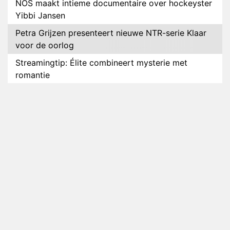
NOS maakt intieme documentaire over hockeyster
Yibbi Jansen
Petra Grijzen presenteert nieuwe NTR-serie Klaar
voor de oorlog
Streamingtip: Élite combineert mysterie met
romantie
Louis van Gaal en Danny Blind te gast in speciale
aflevering van Tussen de Palen
Plottwist: Diederik zou De Bondgenoten alsnog
hebben verlaten
RTL voegt negende B&B-eigenaar toe aan nieuw
seizoen B&B Vol Liefde
HBO Max zendt voor het eerst alle onderdelen van
het EK Atletiek uit
Relatie Anouk en Diederik strandt na exit uit De
Bondgenoten