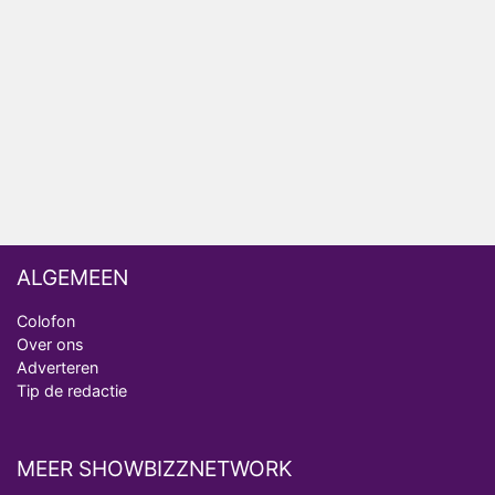
Nederlanders kijken B&B Vol Liefde vooral voor
ongemakkelijke momenten
Ron Jans maakt dit seizoen zijn opwachting als
analist
Deze tien BN'ers doen mee aan het nieuwe seizoen
van Bestemming X
ALGEMEEN
Colofon
Over ons
Adverteren
Tip de redactie
MEER SHOWBIZZNETWORK