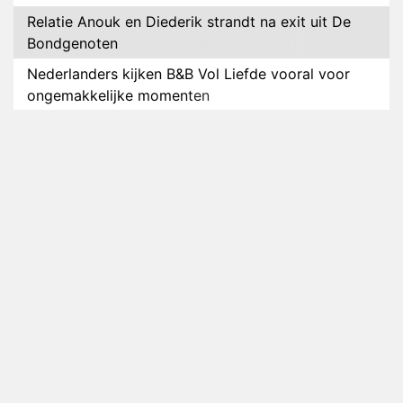
Relatie Anouk en Diederik strandt na exit uit De
Bondgenoten
Nederlanders kijken B&B Vol Liefde vooral voor
ongemakkelijke momenten
Ron Jans maakt dit seizoen zijn opwachting als
analist
Deze tien BN'ers doen mee aan het nieuwe seizoen
van Bestemming X
Vanavond op tv: jubileumseizoen van Van
Onschatbare Waarde gaat van start
Winnaar 31e cyclus De Bondgenoten gelekt
Anouk en Diederik verlaten De Bondgenoten
AVROTROS komt met reboot van Fort Alpha
Henny Huisman herkent B&B Vol Liefde-deelnemer
Fred niet terug op televisie