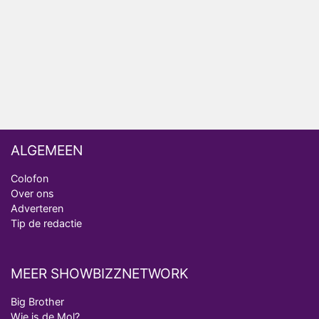
Omroep Zwart volgt jonge emigranten in nieuwe
realityserie Welkom Terug
ALGEMEEN
Colofon
Over ons
Adverteren
Tip de redactie
MEER SHOWBIZZNETWORK
Big Brother
Wie is de Mol?